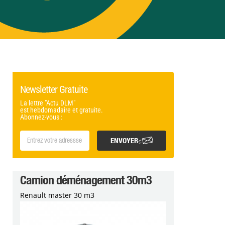
Newsletter Gratuite
La lettre "Actu DLM"
est hebdomadaire et gratuite.
Abonnez-vous :
ENVOYER
Camion déménagement 30m3
Renault master 30 m3