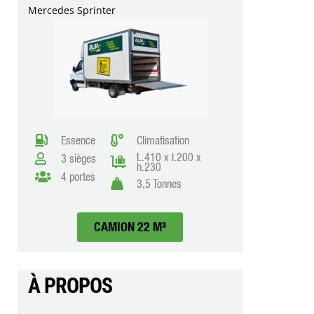
Mercedes Sprinter
Essence
Climatisation
L.410 x l.200 x
3 sièges
h.230
4 portes
3,5 Tonnes
CAMION 22 M³
À PROPOS​