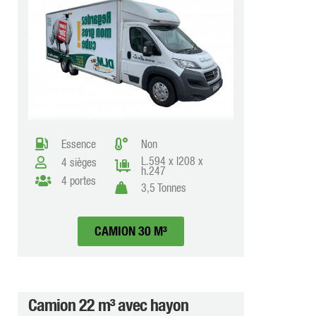
Essence
Non
L.594 x l208 x
4 sièges
h.247
4 portes
3,5 Tonnes
CAMION 30 M³
Camion 22 m³ avec hayon