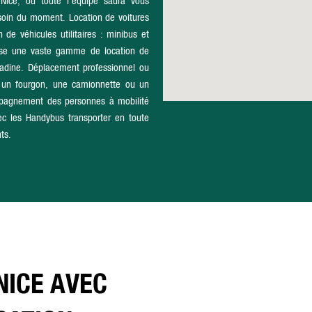
ice, où toute l'équipe saura vous
besoin du moment. Location de voitures
n de véhicules utilitaires : minibus et
ose une vaste gamme de location de
itadine. Déplacement professionnel ou
e un fourgon, une camionnette ou un
pagnement des personnes à mobilité
ec les Handybus transporter en toute
ts.
NICE AVEC