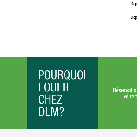
Dep
Depu
POURQUOI
LOUER
Réservatio
CHEZ
et ra
DLM?