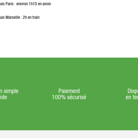
uis Paris : environ 1h10 en avion
is Marseille : 2h en train
n simple
Paiement
Dispo
pide
100% sécurisé
en te