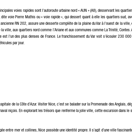
incipales voies rapides sont l'autoroute urbaine nord « AUN » (A8), desservant les quartiers
 dite voie Pierre Mathis ou « voie rapide », qui dessert quant à elle les quartiers sud, a
ancienne RN 202, assure une desserte complète de la plaine du Var à l'ouest de la ville, et
 la ville, aux quartiers nord comme l'Ariane et aux communes comme La Trinité, Contes. Auj
e est l'un des plus denses de France. Le franchissement du Var voit s'écouler 230 000
hicules par jour.
pitale de la Côte d’Azur. Visiter Nice, c’est se balader sur la Promenade des Anglais, dé
aval niçois. En explorant les trésors que renferme la jolie ville, cette excursion dans le 
ée entre mer et collines, Nice possède une identité propre. Il s’agit d’une ville fascinante