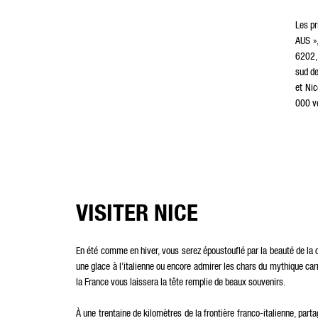
Les pr
AUS »,
6202, 
sud de
et Nic
000 vé
VISITER NICE
En été comme en hiver, vous serez époustouflé par la beauté de la ca
une glace à l’italienne ou encore admirer les chars du mythique carn
la France vous laissera la tête remplie de beaux souvenirs.
À une trentaine de kilomètres de la frontière franco-italienne, partag