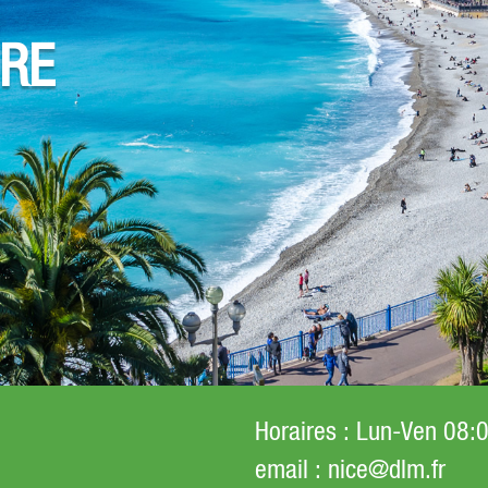
URE
Horaires
: Lun-Ven 08:
email
: nice@dlm.fr