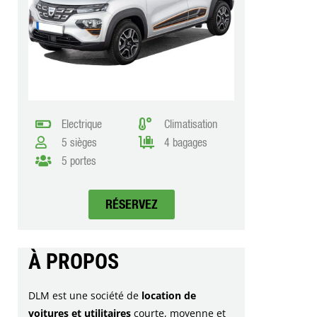
Electrique
Climatisation
5 sièges
4 bagages
5 portes
RÉSERVEZ
À PROPOS​
DLM est une société de
location de
voitures et utilitaires
courte, moyenne et