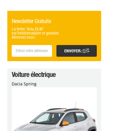
Newsletter Gratuite
La lettre "Actu DLM"
est hebdomadaire et gratuite.
Abonnez-vous :
ENVOYER
Voiture électrique
Dacia Spring