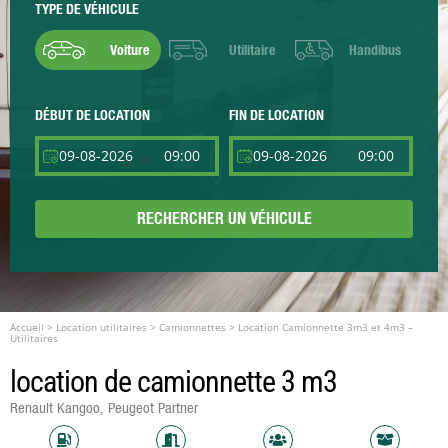
TYPE DE VÉHICULE
Voiture
Utilitaire
Handibus
DÉBUT DE LOCATION
FIN DE LOCATION
RECHERCHER UN VÉHICULE
Accueil
>
Location utilitaires
>
Camionnettes
>
Location Camionnette 3m3 et 4m3 –
Utilitaires
location de camionnette 3 m3
Renault Kangoo, Peugeot Partner