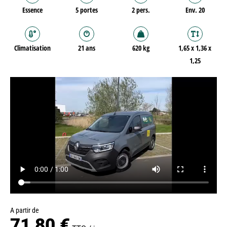
Essence
5 portes
2 pers.
Env. 20
Climatisation
21 ans
620 kg
1,65 x 1,36 x
1,25
A partir de
71,80 €